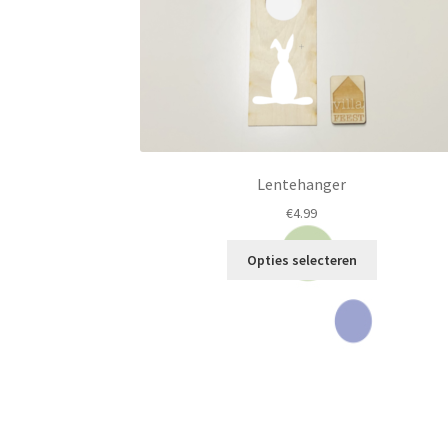
Lentehanger
€
4.99
Dit
Opties selecteren
product
heeft
meerdere
variaties.
Deze
optie
kan
gekozen