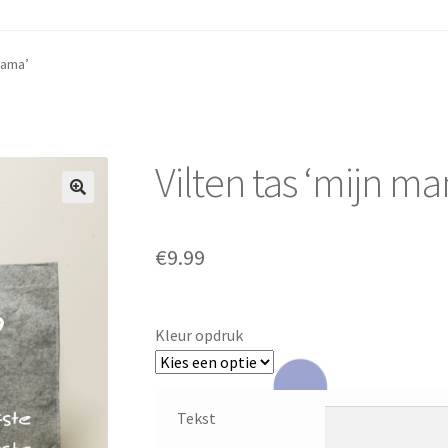
mama’
Vilten tas ‘mijn m
€
9.99
Kleur opdruk
Tekst