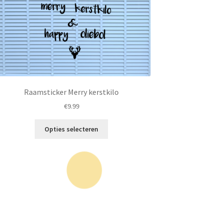
Raamsticker Merry kerstkilo
€
9.99
Dit
Opties selecteren
product
heeft
meerdere
variaties.
Deze
optie
kan
gekozen