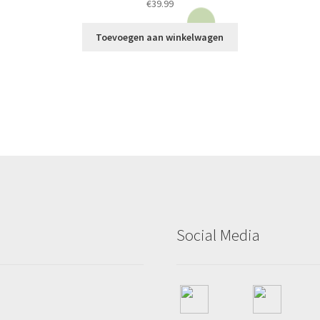
€
39.99
Toevoegen aan winkelwagen
ina
Social Media