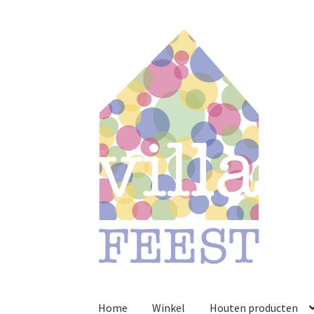
Ga
Ga
door
naar
naar
de
navigatie
inhoud
Home
Winkel
Houten producten