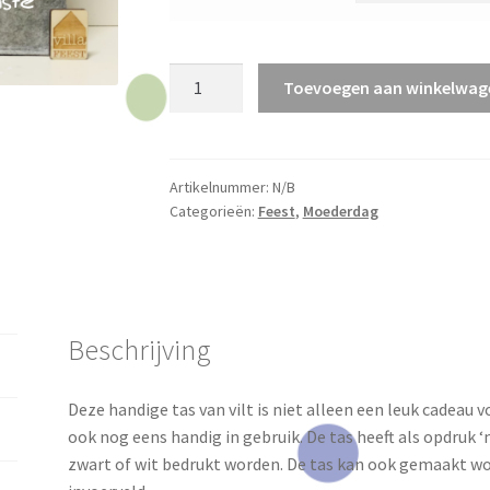
Vilten
Toevoegen aan winkelwag
tas
'mijn
mama'
aantal
Artikelnummer:
N/B
Categorieën:
Feest
,
Moederdag
Beschrijving
Deze handige tas van vilt is niet alleen een leuk cadeau
ook nog eens handig in gebruik. De tas heeft als opdruk
zwart of wit bedrukt worden. De tas kan ook gemaakt wor