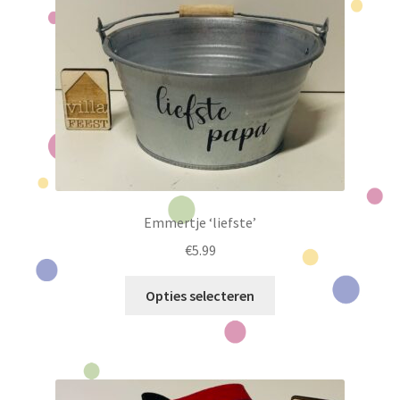
Emmertje ‘liefste’
€
5.99
Dit
Opties selecteren
product
heeft
meerdere
variaties.
Deze