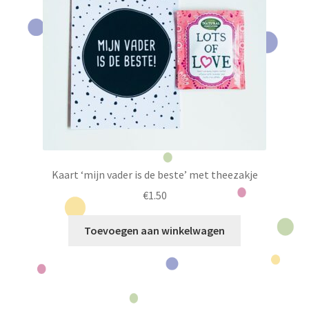
kan
gekozen
worden
op
de
productpagina
Kaart ‘mijn vader is de beste’ met theezakje
€
1.50
Toevoegen aan winkelwagen