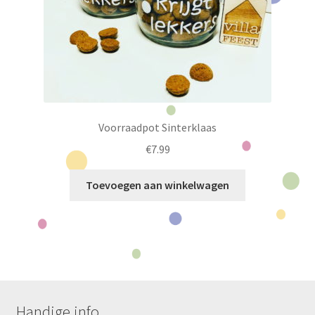
productpagina
Voorraadpot Sinterklaas
€
7.99
Toevoegen aan winkelwagen
Handige info