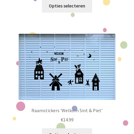
Dit
Opties selecteren
product
heeft
meerdere
variaties.
Deze
optie
kan
gekozen
worden
op
de
productpagina
Raamstickers ‘Welkom Sint & Piet’
€
14.99
Dit