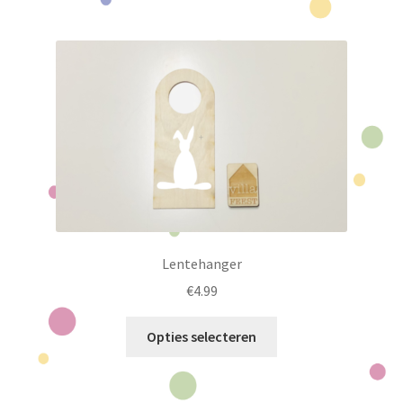
Lentehanger
€
4.99
Dit
Opties selecteren
product
heeft
meerdere