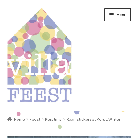
Ga
Ga
Menu
door
naar
naar
de
navigatie
inhoud
Home
Home
Feest
Kerstmis
Raamstickerset Kerst/Winter
Winkel