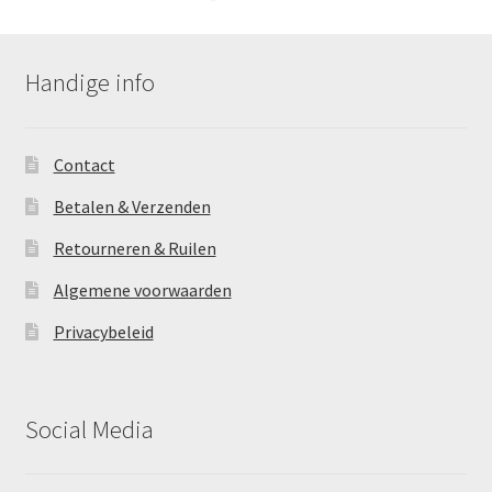
Deze
optie
kan
Handige info
gekozen
worden
op
Contact
de
productpagina
Betalen & Verzenden
Retourneren & Ruilen
Algemene voorwaarden
Privacybeleid
Social Media