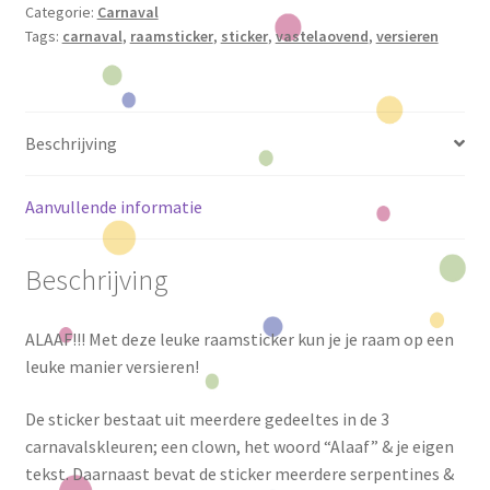
Categorie:
Carnaval
aantal
Tags:
carnaval
,
raamsticker
,
sticker
,
vastelaovend
,
versieren
Beschrijving
Aanvullende informatie
Beschrijving
ALAAF!!! Met deze leuke raamsticker kun je je raam op een
leuke manier versieren!
De sticker bestaat uit meerdere gedeeltes in de 3
carnavalskleuren; een clown, het woord “Alaaf” & je eigen
tekst. Daarnaast bevat de sticker meerdere serpentines &