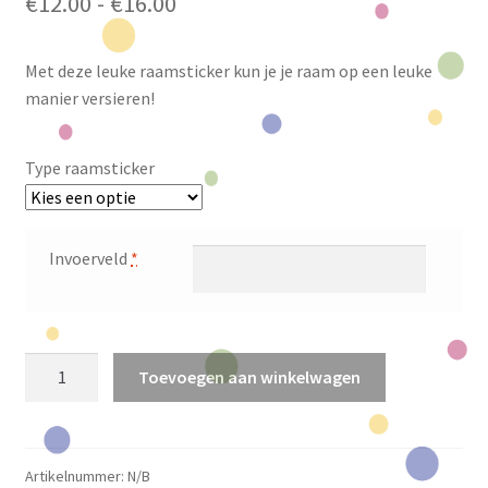
Prijsklasse:
€
12.00
-
€
16.00
€12.00
Met deze leuke raamsticker kun je je raam op een leuke
tot
manier versieren!
€16.00
Type raamsticker
Invoerveld
*
Raamsticker
Toevoegen aan winkelwagen
Carnaval
met
eigen
tekst
Artikelnummer:
N/B