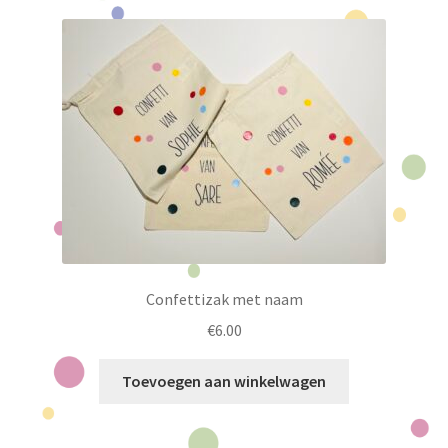
variaties.
Deze
optie
kan
gekozen
worden
op
de
productpagina
Confettizak met naam
€
6.00
Toevoegen aan winkelwagen