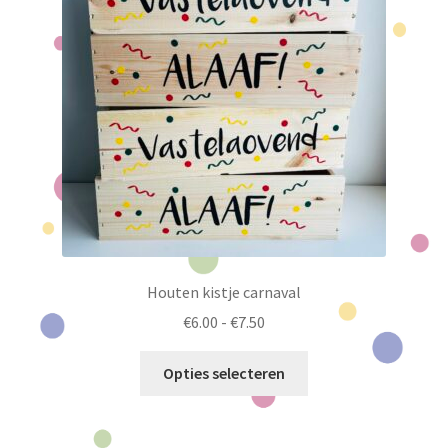
Houten kistje carnaval
Prijsklasse:
€
6.00
-
€
7.50
€6.00
Dit
tot
Opties selecteren
product
€7.50
heeft
meerdere