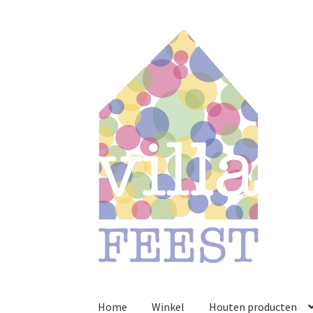
Ga
Ga
door
naar
naar
de
navigatie
inhoud
Home
Winkel
Houten producten