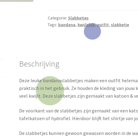
aantal
Categorie:
Slabbetjes
Tags:
bandana
,
kwijlslab
,
outfit
,
slabbetje
Beschrijving
Deze leuke bandanaslabbetjes maken een outfit helemaa
praktisch in het gebruik. Ze houden de kleding van jouw k
veel kwijlt. Deze slabbetjes zijn gemaakt van katoen & ver
De voorkant van de slabbetjes zijn gemaakt van een kat
tafelkatoen of hydrofiel. Hierdoor blijft het shirtje van 
De slabbetjes kunnen gewoon gewassen worden in de wa