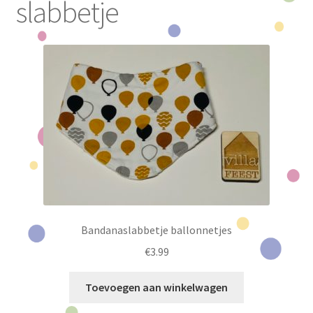
slabbetje
Subme
Houten producten
uitvou
Subme
Feest
uitvou
Koffertjes
Subme
Baby & Kind
uitvou
Slingers
Bandanaslabbetje ballonnetjes
€
3.99
Toevoegen aan winkelwagen