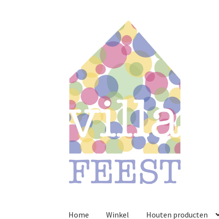
Ga
Ga
door
naar
naar
de
navigatie
inhoud
Home
Winkel
Houten producten