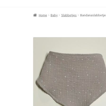
Home
Baby
Slabbetjes
Bandanaslabbetje g