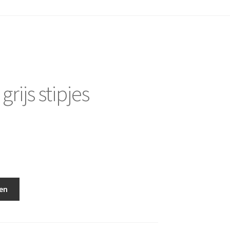
rijs stipjes
en