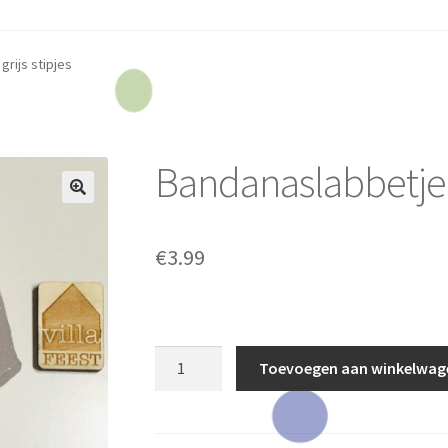
rijs stipjes
Bandanaslabbetje g
€
3.99
Bandanaslabbetje
Toevoegen aan winkelwag
grijs
stipjes
aantal