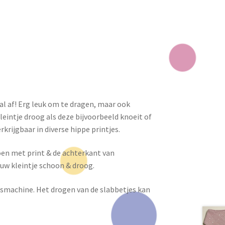
l af! Erg leuk om te dragen, maar ook
leintje droog als deze bijvoorbeeld knoeit of
krijgbaar in diverse hippe printjes.
oen met print & de achterkant van
jouw kleintje schoon & droog.
smachine. Het drogen van de slabbetjes kan