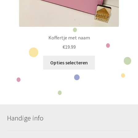
Koffertje met naam
€
19.99
Dit
Opties selecteren
product
heeft
meerdere
variaties.
Deze
optie
kan
Handige info
gekozen
worden
op