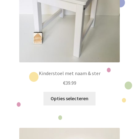
Kinderstoel met naam & ster
€
39.99
Dit
Opties selecteren
product
heeft
meerdere
variaties.
Deze