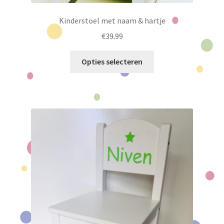
Kinderstoel met naam & hartje
€
39.99
Dit
Opties selecteren
product
heeft
meerdere
variaties.
Deze
optie
kan
gekozen
worden
op
de
productpagina