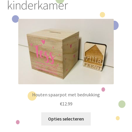
kinderkamer
Subme
Houten producten
uitvou
Subme
Feest
uitvou
Koffertjes
Subme
Baby & Kind
uitvou
Slingers
Houten spaarpot met bedrukking
€
12.99
Dit
Opties selecteren
product
heeft