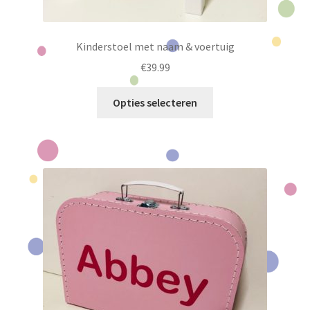
Kinderstoel met naam & voertuig
€
39.99
Dit
Opties selecteren
product
heeft
meerdere
variaties.
Deze
optie
kan
gekozen
worden
op
de
productpagina