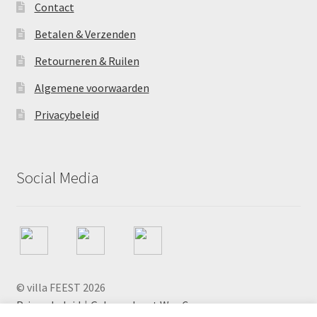
Contact
de
productpagina
Betalen & Verzenden
Retourneren & Ruilen
Algemene voorwaarden
Privacybeleid
Social Media
© villa FEEST 2026
Privacybeleid
Gebouwd met WooCommerce
.