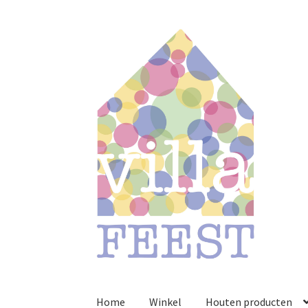
Ga
Ga
door
naar
naar
de
navigatie
inhoud
Home
Winkel
Houten producten