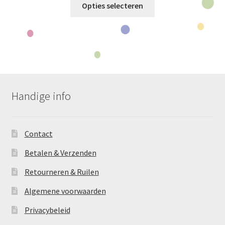
Opties selecteren
product
heeft
meerdere
variaties.
Deze
optie
kan
Handige info
gekozen
worden
op
Contact
de
productpagina
Betalen & Verzenden
Retourneren & Ruilen
Algemene voorwaarden
Privacybeleid